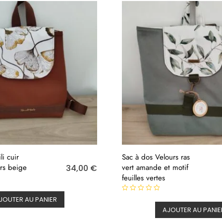
li cuir
Sac à dos Velours ras
urs beige
vert amande et motif
34,00
€
feuilles vertes
N
JOUTER AU PANIER
o
AJOUTER AU PANIE
t
e
0