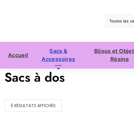
Skip
to
content
Sacs &
Bijoux et Obje
Accueil
Accessoires
Résine
Sacs à dos
TRIÉ
5 RÉSULTATS AFFICHÉS
PAR
POPULARITÉ