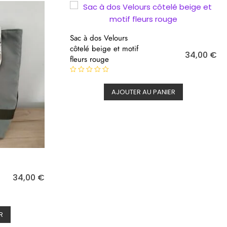
Sac à dos Velours
côtelé beige et motif
34,00
€
fleurs rouge
N
o
AJOUTER AU PANIER
t
e
0
s
u
r
5
34,00
€
R