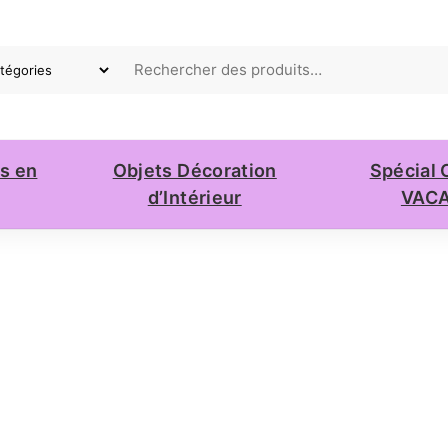
ts en
Objets Décoration
Spécial 
d’Intérieur
VAC