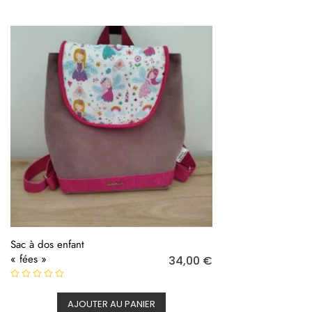
r
r
5
5
Sac à dos enfant
« fées »
34,00
€
N
o
AJOUTER AU PANIER
t
e