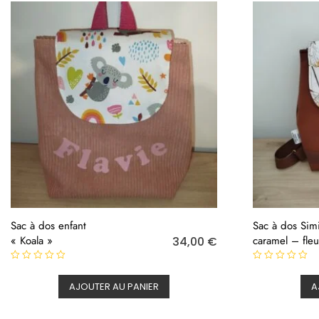
Sac à dos enfant
Sac à dos Simi
« Koala »
caramel – fle
34,00
€
N
N
o
o
AJOUTER AU PANIER
A
t
t
e
e
0
0
s
s
u
u