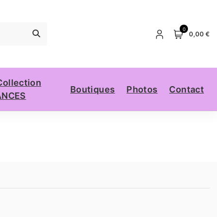
0
0,00 €
Collection
Boutiques
Photos
Contact
ANCES