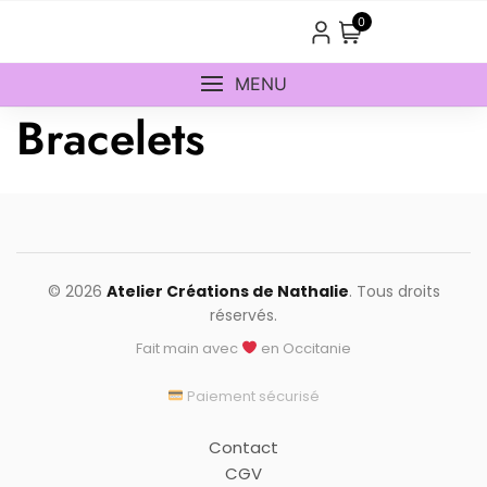
Skip
0
to
content
MENU
Bracelets
© 2026
Atelier Créations de Nathalie
. Tous droits
réservés.
Fait main avec
en Occitanie
Paiement sécurisé
Contact
CGV