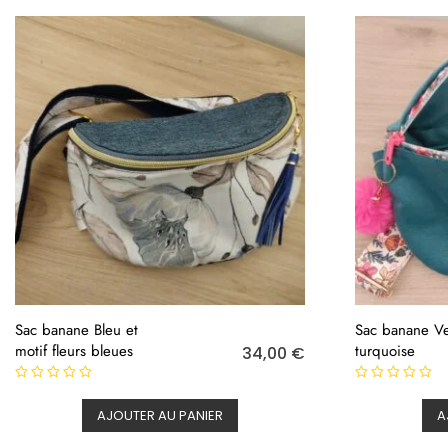
r
r
5
5
Sac banane Bleu et
Sac banane Ve
motif fleurs bleues
turquoise
34,00
€
N
N
o
o
AJOUTER AU PANIER
A
t
t
e
e
0
0