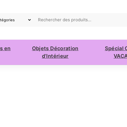
ts en
Objets Décoration
Spécial 
d’Intérieur
VAC