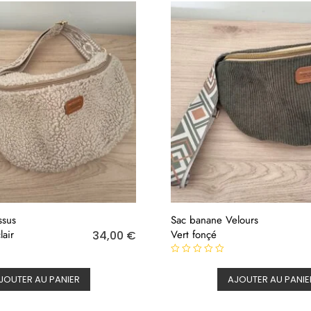
ssus
Sac banane Velours
air
Vert fonçé
34,00
€
N
o
JOUTER AU PANIER
AJOUTER AU PANIE
t
e
0
s
u