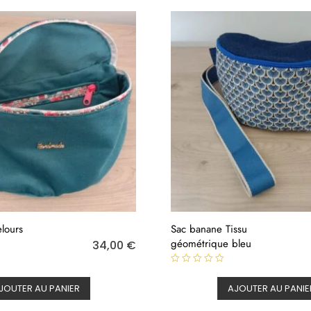
r
5
lours
Sac banane Tissu
géométrique bleu
34,00
€
N
o
JOUTER AU PANIER
AJOUTER AU PANIE
t
e
0