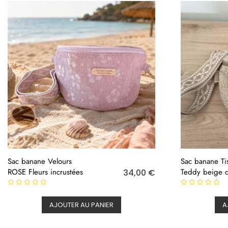
Sac banane Velours
Sac banane Ti
ROSE Fleurs incrustées
Teddy beige cl
34,00
€
N
N
o
o
AJOUTER AU PANIER
A
t
t
e
e
0
0
s
s
u
u