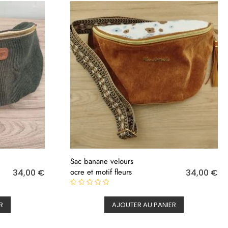
Sac banane velours
ocre et motif fleurs
34,00
€
34,00
€
N
o
R
AJOUTER AU PANIER
t
e
0
s
u